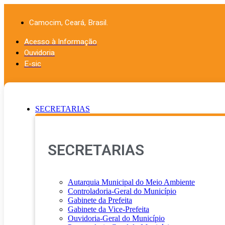
Ir
para
Camocim, Ceará, Brasil.
o
conteúdo
Acesso à Informação
Ouvidoria
E-sic
SECRETARIAS
SECRETARIAS
Autarquia Municipal do Meio Ambiente
Controladoria-Geral do Município
Gabinete da Prefeita
Gabinete da Vice-Prefeita
Ouvidoria-Geral do Município