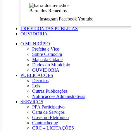
Barra dos Remédios
Instagram
Facebook
Youtube
LRF E CONTAS PÚBLICAS
OUVIDORIA
O MUNICÍPIO
Prefeita e Vice
Sobre Camocim
Mapa da Cidade
Dados do Município
OUVIDORIA
PUBLICAÇÕES
Decretos
Leis
Outras Publicações
Notificações Administrativas
SERVIÇOS
PPA Participativo
Carta de Serviços
Governo Eletrônico
Contracheque
CRC – LICITAÇÕES