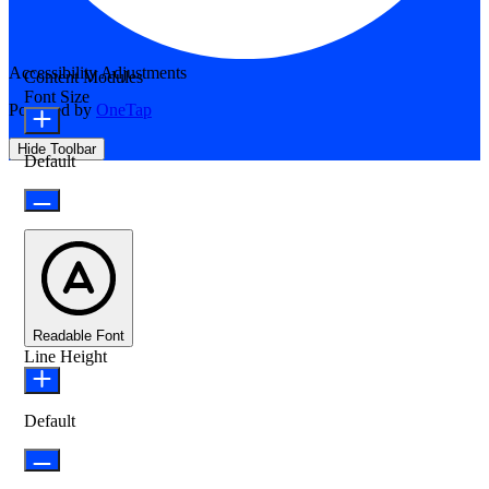
Accessibility Adjustments
Content Modules
Font Size
Powered by
OneTap
Hide Toolbar
Default
Readable Font
Line Height
Default