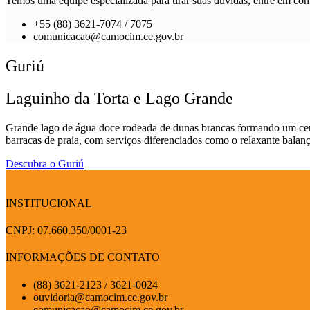
Temos uma equipe especializada para tirar suas dúvidas, entre em cont
+55 (88) 3621-7074 / 7075
comunicacao@camocim.ce.gov.br
Guriú
Laguinho da Torta e Lago Grande
Grande lago de água doce rodeada de dunas brancas formando um cenár
barracas de praia, com serviços diferenciados como o relaxante balança
Descubra o Guriú
INSTITUCIONAL
CNPJ: 07.660.350/0001-23
INFORMAÇÕES DE CONTATO
(88) 3621-2123 / 3621-0024
ouvidoria@camocim.ce.gov.br
comunicacao@camocim.ce.gov.br