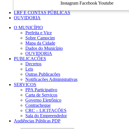
Instagram
Facebook
Youtube
LRF E CONTAS PÚBLICAS
OUVIDORIA
O MUNICÍPIO
Prefeita e Vice
Sobre Camocim
Mapa da Cidade
Dados do Município
OUVIDORIA
PUBLICAÇÕES
Decretos
Leis
Outras Publicações
Notificações Administrativas
SERVIÇOS
PPA Participativo
Carta de Serviços
Governo Eletrônico
Contracheque
CRC – LICITAÇÕES
Sala do Empreendedor
Audiências Públicas PDP