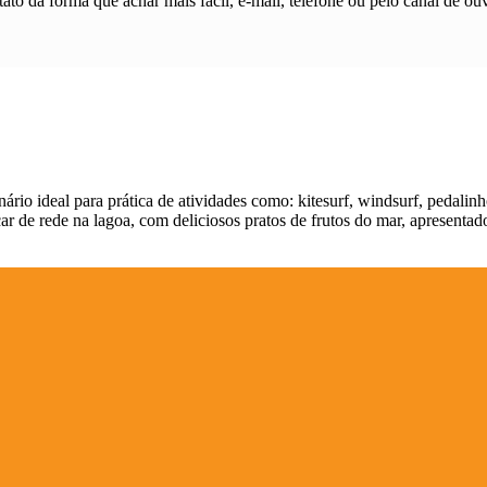
ato da forma que achar mais fácil, e-mail, telefone ou pelo canal de ouv
io ideal para prática de atividades como: kitesurf, windsurf, pedalin
r de rede na lagoa, com deliciosos pratos de frutos do mar, apresentado