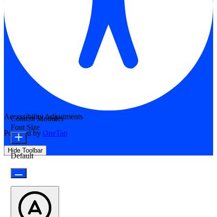
Accessibility Adjustments
Content Modules
Font Size
Powered by
OneTap
Hide Toolbar
Default