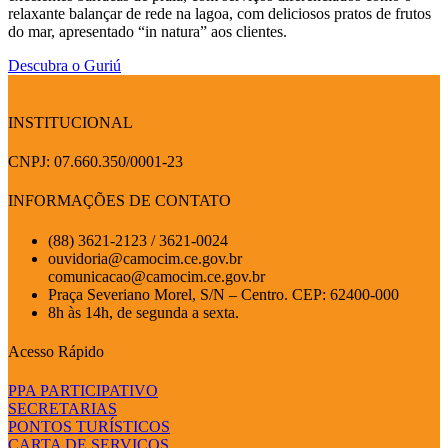
relaxante balançar de rede na lagoa, com deliciosos pratos de frutos
do mar, apresentado “in natura” aos clientes.
Descubra o Guriú
INSTITUCIONAL
CNPJ: 07.660.350/0001-23
INFORMAÇÕES DE CONTATO
(88) 3621-2123 / 3621-0024
ouvidoria@camocim.ce.gov.br
comunicacao@camocim.ce.gov.br
Praça Severiano Morel, S/N – Centro. CEP: 62400-000
8h às 14h, de segunda a sexta.
Acesso Rápido
PPA PARTICIPATIVO
SECRETARIAS
PONTOS TURÍSTICOS
CARTA DE SERVIÇOS