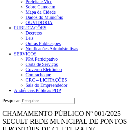
Prefeita e Vice
Sobre Camocim
Mapa da Cidade
Dados do Município
OUVIDORIA
PUBLICAÇÕES
Decretos
Leis
Outras Publicações
Notificações Administrativas
SERVIÇOS
PPA Participativo
Carta de Serviços
Governo Eletrônico
Contracheque
CRC – LICITAÇÕES
Sala do Empreendedor
Audiências Públicas PDP
Pesquisar
CHAMAMENTO PÚBLICO Nº 001/2025 –
SECULT REDE MUNICIPAL DE PONTOS
E PONTÕES DE CULTURA DE