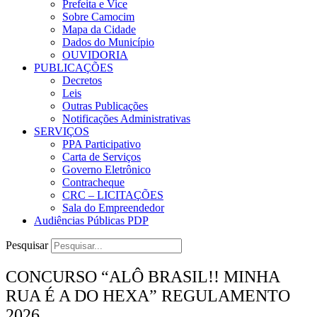
Prefeita e Vice
Sobre Camocim
Mapa da Cidade
Dados do Município
OUVIDORIA
PUBLICAÇÕES
Decretos
Leis
Outras Publicações
Notificações Administrativas
SERVIÇOS
PPA Participativo
Carta de Serviços
Governo Eletrônico
Contracheque
CRC – LICITAÇÕES
Sala do Empreendedor
Audiências Públicas PDP
Pesquisar
CONCURSO “ALÔ BRASIL!! MINHA
RUA É A DO HEXA” REGULAMENTO
2026