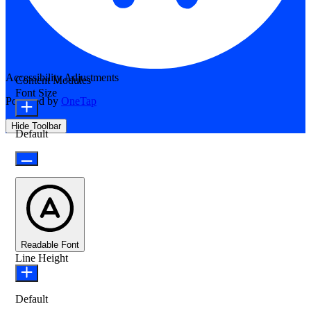
Accessibility Adjustments
Content Modules
Font Size
Powered by
OneTap
Hide Toolbar
Default
Readable Font
Line Height
Default