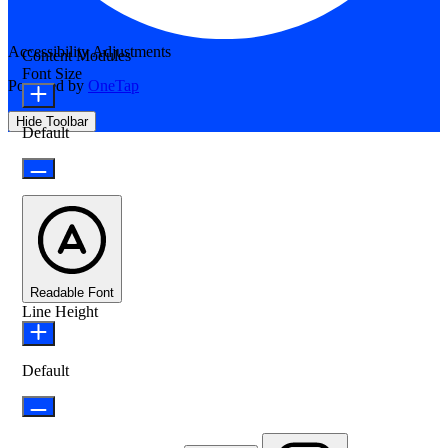
Accessibility Adjustments
Content Modules
Font Size
Powered by
OneTap
Hide Toolbar
Default
Readable Font
Line Height
Default