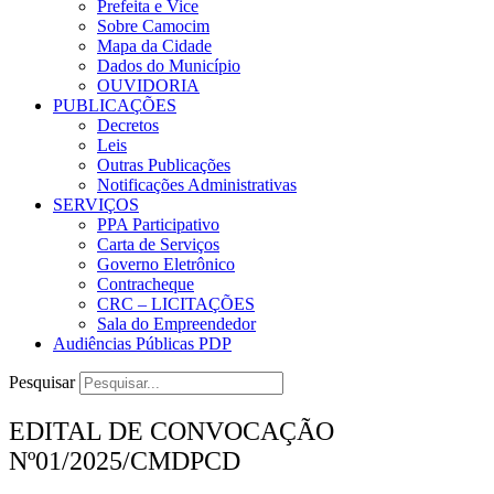
Prefeita e Vice
Sobre Camocim
Mapa da Cidade
Dados do Município
OUVIDORIA
PUBLICAÇÕES
Decretos
Leis
Outras Publicações
Notificações Administrativas
SERVIÇOS
PPA Participativo
Carta de Serviços
Governo Eletrônico
Contracheque
CRC – LICITAÇÕES
Sala do Empreendedor
Audiências Públicas PDP
Pesquisar
EDITAL DE CONVOCAÇÃO
Nº01/2025/CMDPCD