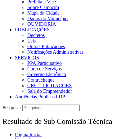
Prefeita e Vice
Sobre Camocim
Mapa da Cidade
Dados do Município
OUVIDORIA
PUBLICAÇÕES
Decretos
Leis
Outras Publicações
Notificações Administrativas
SERVIÇOS
PPA Participativo
Carta de Serviços
Governo Eletrônico
Contracheque
CRC – LICITAÇÕES
Sala do Empreendedor
Audiências Públicas PDP
Pesquisar
Resultado de Sub Comissão Técnica
Página Inicial