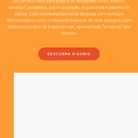
um cenário ideal para prática de atividades como: kitesurf,
windsurf, pedalinho, stand up peadle, esquibunda e passeio de
canoa. Com excelentes barracas de praia, com serviços
diferenciados como o relaxante balançar de rede na lagoa, com
deliciosos pratos de frutos do mar, apresentado “in natura” aos
clientes.
DESCUBRA O GURIÚ