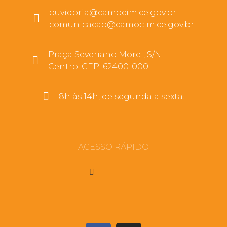
ouvidoria@camocim.ce.gov.br
comunicacao@camocim.ce.gov.br
Praça Severiano Morel, S/N –
Centro. CEP: 62400-000
8h às 14h, de segunda a sexta.
ACESSO RÁPIDO