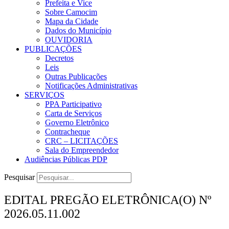
Prefeita e Vice
Sobre Camocim
Mapa da Cidade
Dados do Município
OUVIDORIA
PUBLICAÇÕES
Decretos
Leis
Outras Publicações
Notificações Administrativas
SERVIÇOS
PPA Participativo
Carta de Serviços
Governo Eletrônico
Contracheque
CRC – LICITAÇÕES
Sala do Empreendedor
Audiências Públicas PDP
Pesquisar
EDITAL PREGÃO ELETRÔNICA(O) Nº
2026.05.11.002