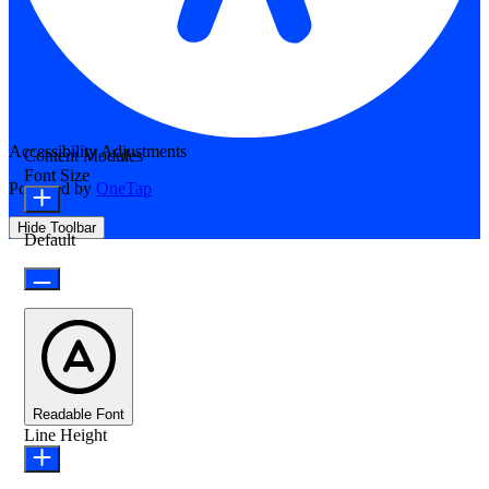
Accessibility Adjustments
Content Modules
Font Size
Powered by
OneTap
Hide Toolbar
Default
Readable Font
Line Height