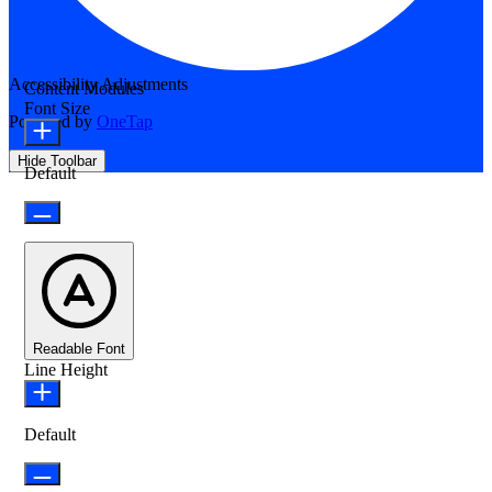
Accessibility Adjustments
Content Modules
Font Size
Powered by
OneTap
Hide Toolbar
Default
Readable Font
Line Height
Default