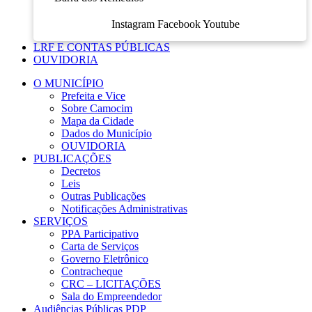
Instagram
Facebook
Youtube
LRF E CONTAS PÚBLICAS
OUVIDORIA
O MUNICÍPIO
Prefeita e Vice
Sobre Camocim
Mapa da Cidade
Dados do Município
OUVIDORIA
PUBLICAÇÕES
Decretos
Leis
Outras Publicações
Notificações Administrativas
SERVIÇOS
PPA Participativo
Carta de Serviços
Governo Eletrônico
Contracheque
CRC – LICITAÇÕES
Sala do Empreendedor
Audiências Públicas PDP