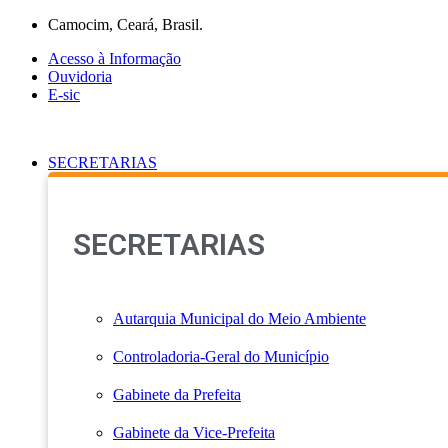
Ir
Camocim, Ceará, Brasil.
para
Acesso à Informação
o
Ouvidoria
conteúdo
E-sic
SECRETARIAS
SECRETARIAS
Autarquia Municipal do Meio Ambiente
Controladoria-Geral do Município
Gabinete da Prefeita
Gabinete da Vice-Prefeita