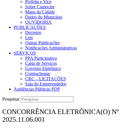
Prefeita e Vice
Sobre Camocim
Mapa da Cidade
Dados do Município
OUVIDORIA
PUBLICAÇÕES
Decretos
Leis
Outras Publicações
Notificações Administrativas
SERVIÇOS
PPA Participativo
Carta de Serviços
Governo Eletrônico
Contracheque
CRC – LICITAÇÕES
Sala do Empreendedor
Audiências Públicas PDP
Pesquisar
CONCORRÊNCIA ELETRÔNICA(O) Nº
2025.11.06.001