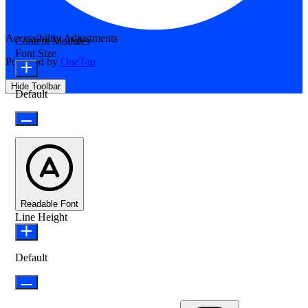
Accessibility Adjustments
Content Modules
Font Size
Powered by
OneTap
Hide Toolbar
Default
Readable Font
Line Height
Default