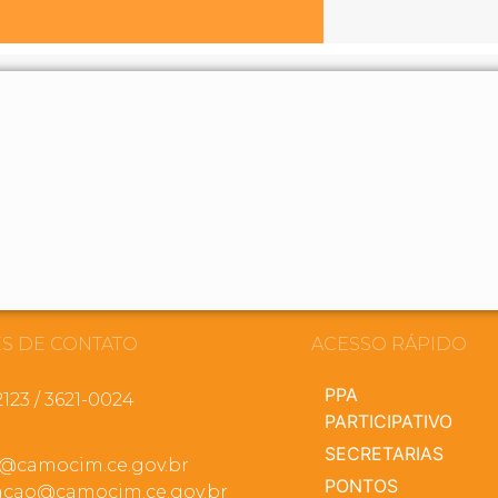
S DE CONTATO
ACESSO RÁPIDO
PPA
2123 / 3621-0024
PARTICIPATIVO
SECRETARIAS
a@camocim.ce.gov.br
PONTOS
cao@camocim.ce.gov.br