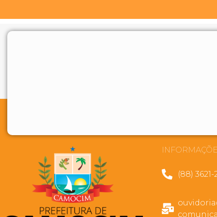
INFORMAÇÕE
(88) 3621-
ouvidori
comunica