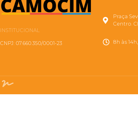
Praça Sev
Centro. C
INSTITUCIONAL
8h às 14h
CNPJ: 07.660.350/0001-23