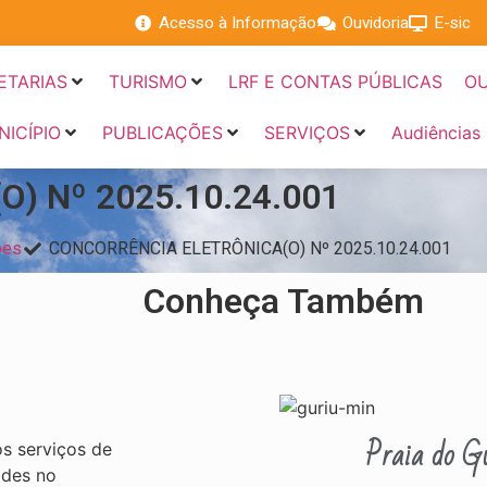
Acesso à Informação
Ouvidoria
E-sic
ETARIAS
TURISMO
LRF E CONTAS PÚBLICAS
OU
NICÍPIO
PUBLICAÇÕES
SERVIÇOS
Audiências
) Nº 2025.10.24.001
ões
CONCORRÊNCIA ELETRÔNICA(O) Nº 2025.10.24.001
Conheça Também
Praia do Gu
s serviços de
ades no