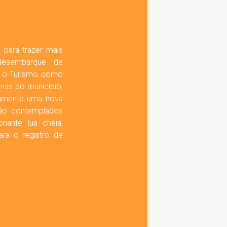
 para trazer mais
desembarque de
ra o Turismo como
nas do município,
damente uma nova
 são contemplados
ante lua cheia,
ara o registro de