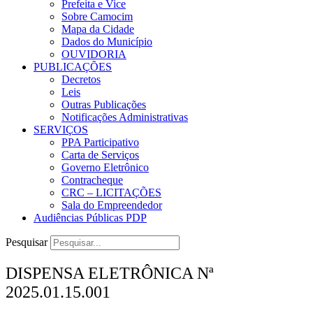
Prefeita e Vice
Sobre Camocim
Mapa da Cidade
Dados do Município
OUVIDORIA
PUBLICAÇÕES
Decretos
Leis
Outras Publicações
Notificações Administrativas
SERVIÇOS
PPA Participativo
Carta de Serviços
Governo Eletrônico
Contracheque
CRC – LICITAÇÕES
Sala do Empreendedor
Audiências Públicas PDP
Pesquisar
DISPENSA ELETRÔNICA Nª
2025.01.15.001