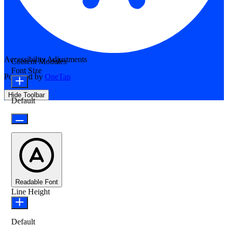
Accessibility Adjustments
Content Modules
Font Size
Powered by
OneTap
Hide Toolbar
Default
Readable Font
Line Height
Default