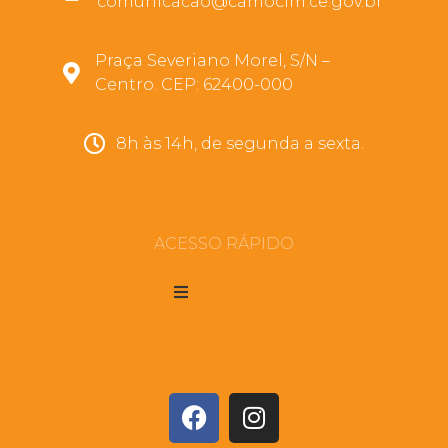
comunicacao@camocim.ce.gov.br
Praça Severiano Morel, S/N –
Centro. CEP: 62400-000
8h às 14h, de segunda a sexta.
ACESSO RÁPIDO