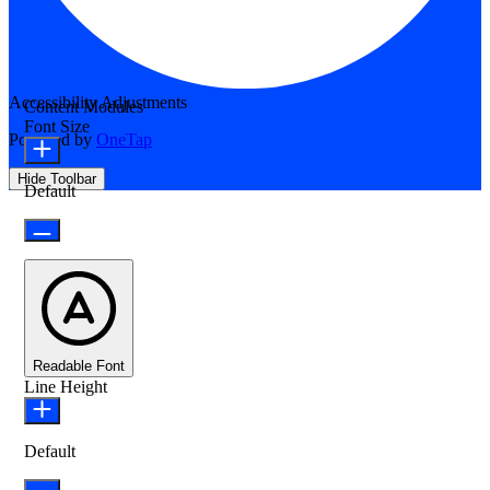
Accessibility Adjustments
Content Modules
Font Size
Powered by
OneTap
Hide Toolbar
Default
Readable Font
Line Height
Default