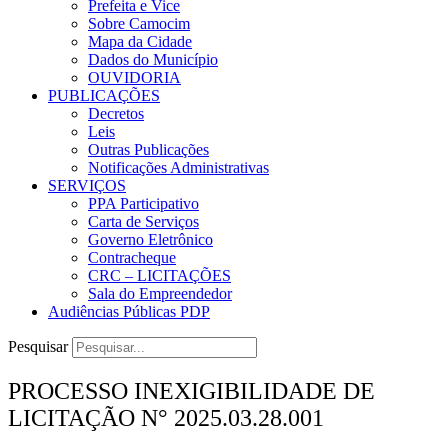
Prefeita e Vice
Sobre Camocim
Mapa da Cidade
Dados do Município
OUVIDORIA
PUBLICAÇÕES
Decretos
Leis
Outras Publicações
Notificações Administrativas
SERVIÇOS
PPA Participativo
Carta de Serviços
Governo Eletrônico
Contracheque
CRC – LICITAÇÕES
Sala do Empreendedor
Audiências Públicas PDP
Pesquisar
PROCESSO INEXIGIBILIDADE DE
LICITAÇÃO N° 2025.03.28.001