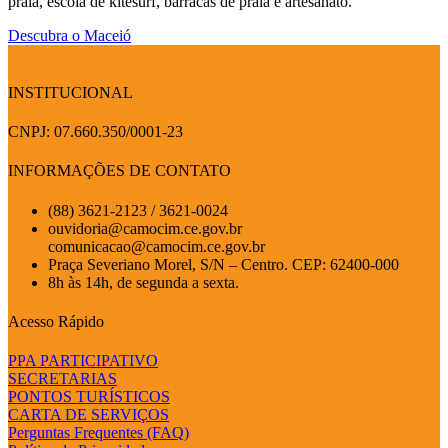
praia, escola de kitesurf, barracas de praia e artesanato.
Descubra o Maceió
INSTITUCIONAL
CNPJ: 07.660.350/0001-23
INFORMAÇÕES DE CONTATO
(88) 3621-2123 / 3621-0024
ouvidoria@camocim.ce.gov.br
comunicacao@camocim.ce.gov.br
Praça Severiano Morel, S/N – Centro. CEP: 62400-000
8h às 14h, de segunda a sexta.
Acesso Rápido
PPA PARTICIPATIVO
SECRETARIAS
PONTOS TURÍSTICOS
CARTA DE SERVIÇOS
Perguntas Frequentes (FAQ)