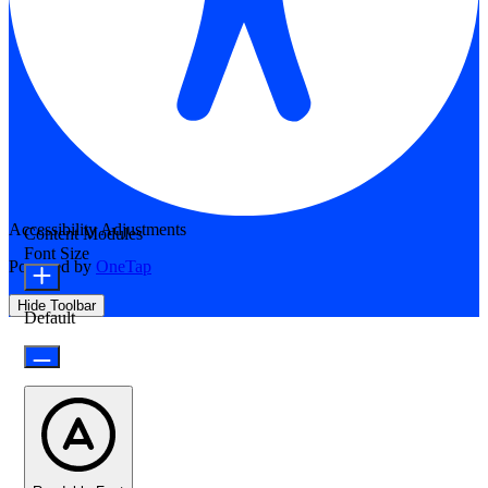
Accessibility Adjustments
Content Modules
Font Size
Powered by
OneTap
Hide Toolbar
Default