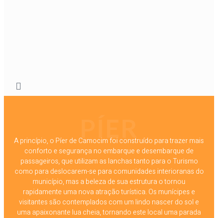
PÍER
A princípio, o Píer de Camocim foi construído para trazer mais
conforto e segurança no embarque e desembarque de
passageiros, que utilizam as lanchas tanto para o Turismo
como para deslocarem-se para comunidades interioranas do
município, mas a beleza de sua estrutura o tornou
rapidamente uma nova atração turística. Os munícipes e
visitantes são contemplados com um lindo nascer do sol e
uma apaixonante lua cheia, tornando este local uma parada