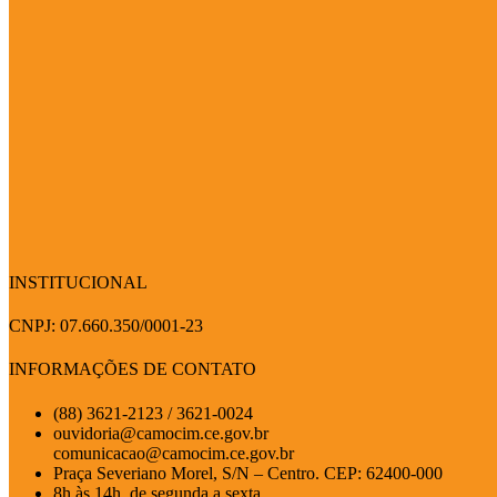
INSTITUCIONAL
CNPJ: 07.660.350/0001-23
INFORMAÇÕES DE CONTATO
(88) 3621-2123 / 3621-0024
ouvidoria@camocim.ce.gov.br
comunicacao@camocim.ce.gov.br
Praça Severiano Morel, S/N – Centro. CEP: 62400-000
8h às 14h, de segunda a sexta.