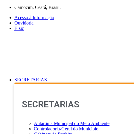
Ir
Camocim, Ceará, Brasil.
para
Acesso à Informação
o
Ouvidoria
conteúdo
E-sic
SECRETARIAS
SECRETARIAS
Autarquia Municipal do Meio Ambiente
Controladoria-Geral do Município