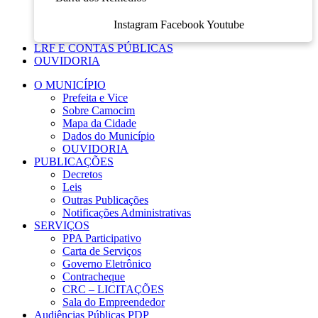
Instagram
Facebook
Youtube
LRF E CONTAS PÚBLICAS
OUVIDORIA
O MUNICÍPIO
Prefeita e Vice
Sobre Camocim
Mapa da Cidade
Dados do Município
OUVIDORIA
PUBLICAÇÕES
Decretos
Leis
Outras Publicações
Notificações Administrativas
SERVIÇOS
PPA Participativo
Carta de Serviços
Governo Eletrônico
Contracheque
CRC – LICITAÇÕES
Sala do Empreendedor
Audiências Públicas PDP