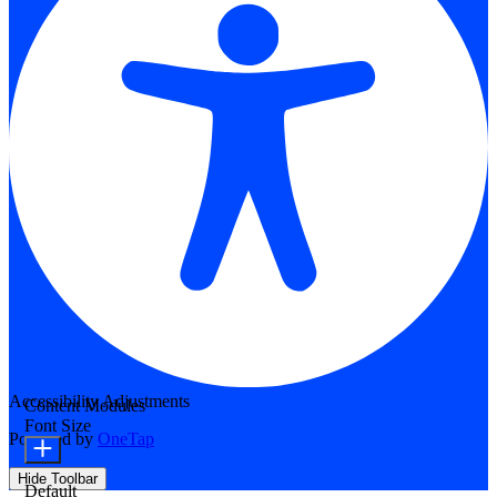
Accessibility Adjustments
Content Modules
Font Size
Powered by
OneTap
Hide Toolbar
Default