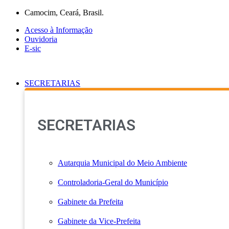
Ir
Camocim, Ceará, Brasil.
para
Acesso à Informação
o
Ouvidoria
conteúdo
E-sic
SECRETARIAS
SECRETARIAS
Autarquia Municipal do Meio Ambiente
Controladoria-Geral do Município
Gabinete da Prefeita
Gabinete da Vice-Prefeita