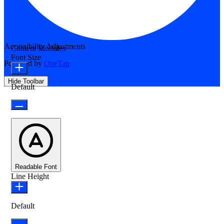
Accessibility Adjustments
Content Modules
Font Size
Powered by
OneTap
Hide Toolbar
Default
Readable Font
Line Height
Default