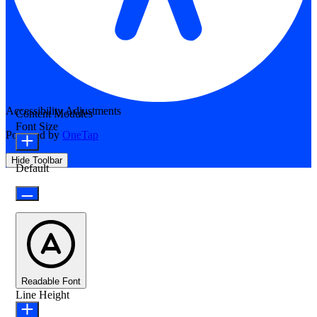
Accessibility Adjustments
Content Modules
Font Size
Powered by
OneTap
Hide Toolbar
Default
Readable Font
Line Height