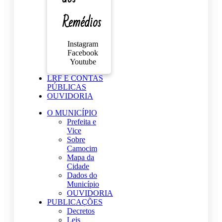
Remédios
Instagram
Facebook
Youtube
LRF E CONTAS
PÚBLICAS
OUVIDORIA
O MUNICÍPIO
Prefeita e
Vice
Sobre
Camocim
Mapa da
Cidade
Dados do
Município
OUVIDORIA
PUBLICAÇÕES
Decretos
Leis