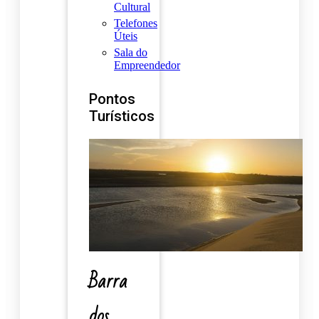
Cultural
Telefones
Úteis
Sala do
Empreendedor
Pontos
Turísticos
Barra
dos