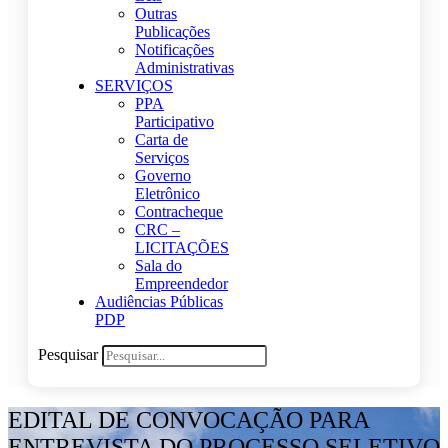
Outras
Publicações
Notificações
Administrativas
SERVIÇOS
PPA
Participativo
Carta de
Serviços
Governo
Eletrônico
Contracheque
CRC –
LICITAÇÕES
Sala do
Empreendedor
Audiências Públicas
PDP
Pesquisar
EDITAL DE CONVOCAÇÃO PARA
ENTREVISTA DO PROCESSO SELETIVO