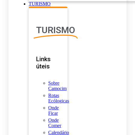
TURISMO
TURISMO
Links
úteis
Sobre
Camocim
Rotas
Ecólogicas
Onde
Ficar
Onde
Comer
Calendário