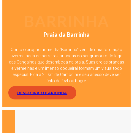
BARRINHA
Praia da Barrinha
Como o próprio nome diz “Barrinha” vem de uma formação
avermelhada de barreiras oriundas do sangradouro do lago
das Cangalhas que desemboca na praia. Suas areias brancas
e vermelhas e um imenso coqueiral formam um visual todo
especial. Fica a 21 km de Camocim e seu acesso deve ser
feito de 4×4 ou bugre.
DESCUBRA O BARRINHA