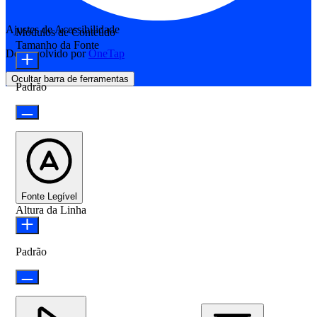
Ajustes de Acessibilidade
Módulos de Conteúdo
Tamanho da Fonte
Desenvolvido por
OneTap
Ocultar barra de ferramentas
Padrão
Fonte Legível
Altura da Linha
Padrão