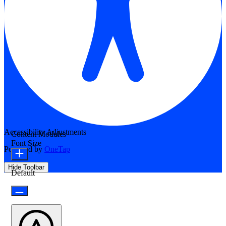
Accessibility Adjustments
Content Modules
Font Size
Powered by
OneTap
Hide Toolbar
Default