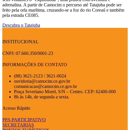
adrenalina. A partir de Camocim o percurso até Tatajuba pode ser
feito pela orla marítima, cruzando-se a foz do rio Coreaú e também
pela estrada CE085.
Descubra o Tatajuba
INSTITUCIONAL
CNPJ: 07.660.350/0001-23
INFORMAÇÕES DE CONTATO
(88) 3621-2123 / 3621-0024
ouvidoria@camocim.ce.gov.br
comunicacao@camocim.ce.gov.br
Praça Severiano Morel, S/N – Centro. CEP: 62400-000
8h às 14h, de segunda a sexta.
Acesso Rápido
PPA PARTICIPATIVO
SECRETARIAS