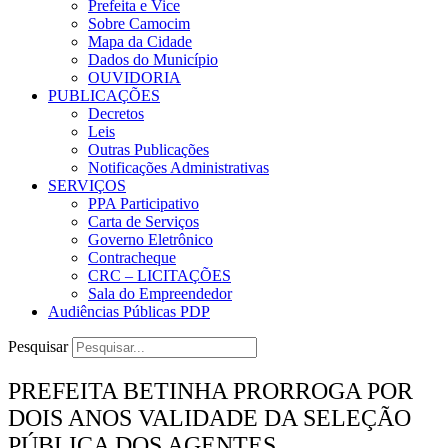
Prefeita e Vice
Sobre Camocim
Mapa da Cidade
Dados do Município
OUVIDORIA
PUBLICAÇÕES
Decretos
Leis
Outras Publicações
Notificações Administrativas
SERVIÇOS
PPA Participativo
Carta de Serviços
Governo Eletrônico
Contracheque
CRC – LICITAÇÕES
Sala do Empreendedor
Audiências Públicas PDP
Pesquisar
PREFEITA BETINHA PRORROGA POR
DOIS ANOS VALIDADE DA SELEÇÃO
PÚBLICA DOS AGENTES