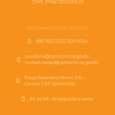
CNPJ: 07.660.350/0001-23
INFORMAÇÕES DE CONTATO
(88) 3621-2123 / 3621-0024
ouvidoria@camocim.ce.gov.br
comunicacao@camocim.ce.gov.br
Praça Severiano Morel, S/N –
Centro. CEP: 62400-000
8h às 14h, de segunda a sexta.