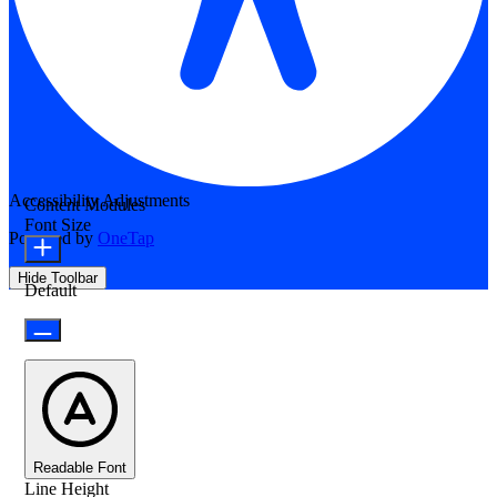
Accessibility Adjustments
Content Modules
Font Size
Powered by
OneTap
Hide Toolbar
Default
Readable Font
Line Height