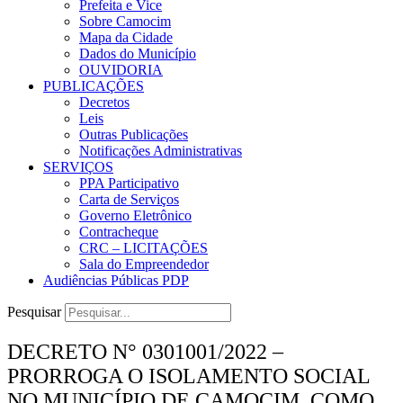
Prefeita e Vice
Sobre Camocim
Mapa da Cidade
Dados do Município
OUVIDORIA
PUBLICAÇÕES
Decretos
Leis
Outras Publicações
Notificações Administrativas
SERVIÇOS
PPA Participativo
Carta de Serviços
Governo Eletrônico
Contracheque
CRC – LICITAÇÕES
Sala do Empreendedor
Audiências Públicas PDP
Pesquisar
DECRETO N° 0301001/2022 –
PRORROGA O ISOLAMENTO SOCIAL
NO MUNICÍPIO DE CAMOCIM, COMO