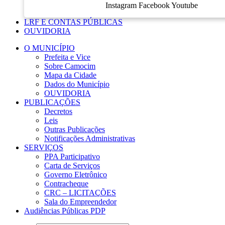
Instagram
Facebook
Youtube
LRF E CONTAS PÚBLICAS
OUVIDORIA
O MUNICÍPIO
Prefeita e Vice
Sobre Camocim
Mapa da Cidade
Dados do Município
OUVIDORIA
PUBLICAÇÕES
Decretos
Leis
Outras Publicações
Notificações Administrativas
SERVIÇOS
PPA Participativo
Carta de Serviços
Governo Eletrônico
Contracheque
CRC – LICITAÇÕES
Sala do Empreendedor
Audiências Públicas PDP