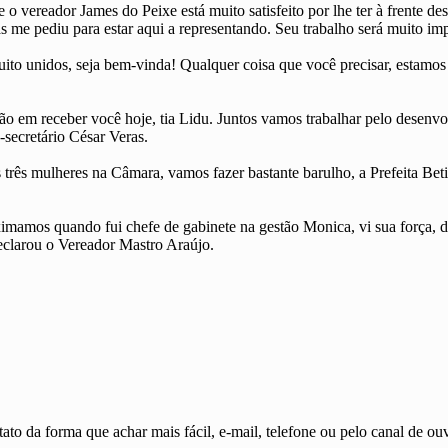
e o vereador James do Peixe está muito satisfeito por lhe ter à frente 
 me pediu para estar aqui a representando. Seu trabalho será muito im
to unidos, seja bem-vinda! Qualquer coisa que você precisar, estamos a
o em receber você hoje, tia Lidu. Juntos vamos trabalhar pelo desenv
-secretário César Veras.
rês mulheres na Câmara, vamos fazer bastante barulho, a Prefeita Beti
ximamos quando fui chefe de gabinete na gestão Monica, vi sua força, 
declarou o Vereador Mastro Araújo.
ato da forma que achar mais fácil, e-mail, telefone ou pelo canal de ouv