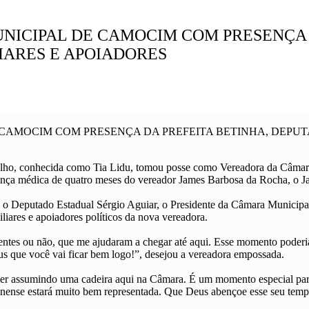
UNICIPAL DE CAMOCIM COM PRESENÇA 
IARES E APOIADORES
 CAMOCIM COM PRESENÇA DA PREFEITA BETINHA, DEPUT
arvalho, conhecida como Tia Lidu, tomou posse como Vereadora da C
ença médica de quatro meses do vereador James Barbosa da Rocha, o J
 o Deputado Estadual Sérgio Aguiar, o Presidente da Câmara Municipal
liares e apoiadores políticos da nova vereadora.
entes ou não, que me ajudaram a chegar até aqui. Esse momento poderi
us que você vai ficar bem logo!”, desejou a vereadora empossada.
er assumindo uma cadeira aqui na Câmara. É um momento especial para
nense estará muito bem representada. Que Deus abençoe esse seu tempo 