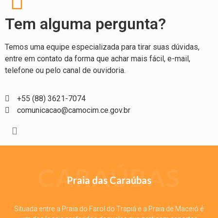
Tem alguma pergunta?
Temos uma equipe especializada para tirar suas dúvidas,
entre em contato da forma que achar mais fácil, e-mail,
telefone ou pelo canal de ouvidoria.
+55 (88) 3621-7074
comunicacao@camocim.ce.gov.br
CARAÚBAS
Praia das Caraúbas
Situada entre a Praia do Farol do Trapiá e a Praia de Maceió é