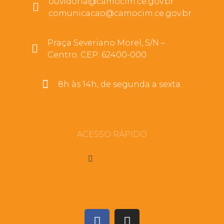
ouvidoria@camocim.ce.gov.br
comunicacao@camocim.ce.gov.br
Praça Severiano Morel, S/N –
Centro. CEP: 62400-000
8h às 14h, de segunda a sexta.
ACESSO RÁPIDO