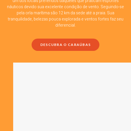
um dos locais preferidos daqueles que praticam esportes
náuticos devido sua excelente condição de vento. Seguindo-se
pela orla marítima são 12 km da sede até a praia. Sua
tranquilidade, belezas pouca explorada e ventos fortes faz seu
diferencial.
DESCUBRA O CARAÚBAS