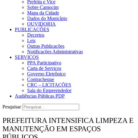
Prefeita e Vice
Sobre Camocim
Mapa da Cidade
Dados do Município
OUVIDORIA
PUBLICAÇÕES
Decretos
Leis
Outras Publicações
Notificações Administrativas
SERVIÇOS
PPA Participativo
Carta de Serviços
Governo Eletrônico
Contracheque
CRC – LICITAÇÕES
Sala do Empreendedor
Audiências Públicas PDP
Pesquisar
PREFEITURA INTENSIFICA LIMPEZA E
MANUTENÇÃO EM ESPAÇOS
PÚBLICOS