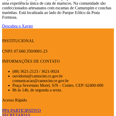
uma experiência única de cata de mariscos. Na comunidade são
confeccionados artesanatos com escamas de Camurupim e conchas
marinhas. Está localizada ao lado do Parque Eólico da Praia
Formosa.
Descubra o Xavier
INSTITUCIONAL
CNPJ: 07.660.350/0001-23
INFORMAÇÕES DE CONTATO
(88) 3621-2123 / 3621-0024
ouvidoria@camocim.ce.gov.br
comunicacao@camocim.ce.gov.br
Praça Severiano Morel, S/N – Centro. CEP: 62400-000
8h às 14h, de segunda a sexta.
Acesso Rápido
PPA PARTICIPATIVO
SECRETARIAS