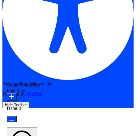
Accessibility Adjustments
Content Modules
Font Size
Powered by
OneTap
Hide Toolbar
Default