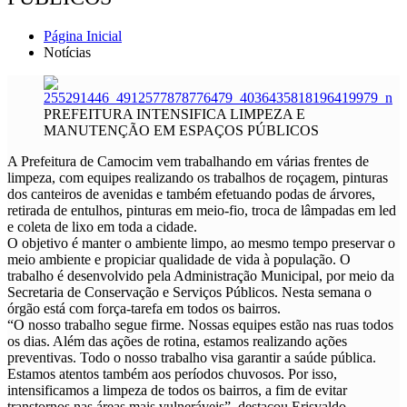
Página Inicial
Notícias
PREFEITURA INTENSIFICA LIMPEZA E
MANUTENÇÃO EM ESPAÇOS PÚBLICOS
A Prefeitura de Camocim vem trabalhando em várias frentes de
limpeza, com equipes realizando os trabalhos de roçagem, pinturas
dos canteiros de avenidas e também efetuando podas de árvores,
retirada de entulhos, pinturas em meio-fio, troca de lâmpadas em led
e coleta de lixo em toda a cidade.
O objetivo é manter o ambiente limpo, ao mesmo tempo preservar o
meio ambiente e propiciar qualidade de vida à população. O
trabalho é desenvolvido pela Administração Municipal, por meio da
Secretaria de Conservação e Serviços Públicos. Nesta semana o
órgão está com força-tarefa em todos os bairros.
“O nosso trabalho segue firme. Nossas equipes estão nas ruas todos
os dias. Além das ações de rotina, estamos realizando ações
preventivas. Todo o nosso trabalho visa garantir a saúde pública.
Estamos atentos também aos períodos chuvosos. Por isso,
intensificamos a limpeza de todos os bairros, a fim de evitar
transtornos nas áreas mais vulneráveis”, destacou Erisvaldo