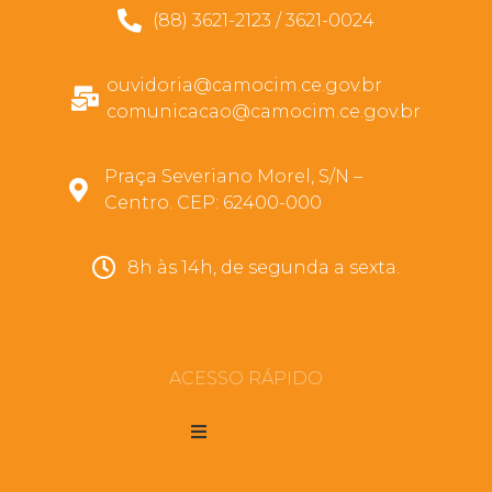
(88) 3621-2123 / 3621-0024
ouvidoria@camocim.ce.gov.br
comunicacao@camocim.ce.gov.br
Praça Severiano Morel, S/N –
Centro. CEP: 62400-000
8h às 14h, de segunda a sexta.
ACESSO RÁPIDO