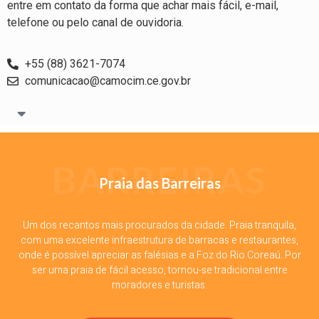
entre em contato da forma que achar mais fácil, e-mail,
telefone ou pelo canal de ouvidoria.
+55 (88) 3621-7074
comunicacao@camocim.ce.gov.br
BARREIRAS
Praia das Barreiras
Um dos recantos mais procurados da cidade. Praia tranquila,
com uma excelente infraestrutura de barracas e restaurantes,
onde é possível apreciar as falésias e a Foz do Rio Coreaú. Por
ser uma praia de fácil acesso, tornou-se tradicional entre
moradores e turistas.