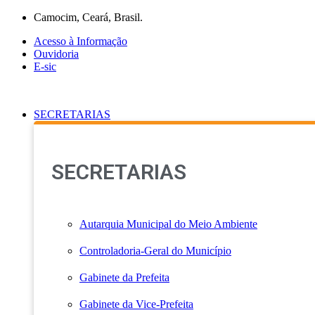
Ir
Camocim, Ceará, Brasil.
para
Acesso à Informação
o
Ouvidoria
conteúdo
E-sic
SECRETARIAS
SECRETARIAS
Autarquia Municipal do Meio Ambiente
Controladoria-Geral do Município
Gabinete da Prefeita
Gabinete da Vice-Prefeita