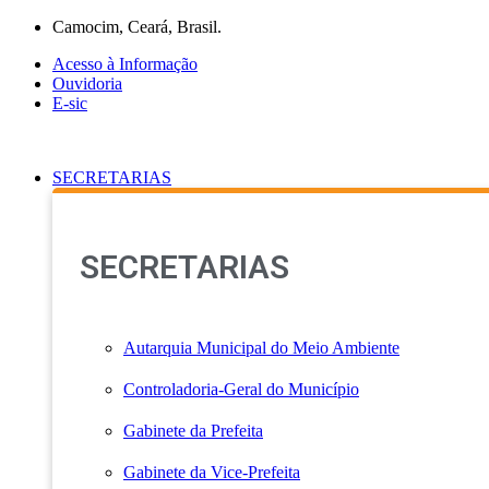
Ir
Camocim, Ceará, Brasil.
para
Acesso à Informação
o
Ouvidoria
conteúdo
E-sic
SECRETARIAS
SECRETARIAS
Autarquia Municipal do Meio Ambiente
Controladoria-Geral do Município
Gabinete da Prefeita
Gabinete da Vice-Prefeita