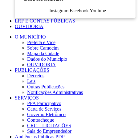
Instagram
Facebook
Youtube
LRF E CONTAS PÚBLICAS
OUVIDORIA
O MUNICÍPIO
Prefeita e Vice
Sobre Camocim
Mapa da Cidade
Dados do Município
OUVIDORIA
PUBLICAÇÕES
Decretos
Leis
Outras Publicações
Notificações Administrativas
SERVIÇOS
PPA Participativo
Carta de Serviços
Governo Eletrônico
Contracheque
CRC – LICITAÇÕES
Sala do Empreendedor
Audiências Públicas PDP