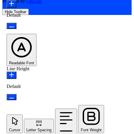
Powered by
OneTap
Hide Toolbar
Default
Readable Font
Line Height
Default
Cursor
Letter Spacing
Font Weight