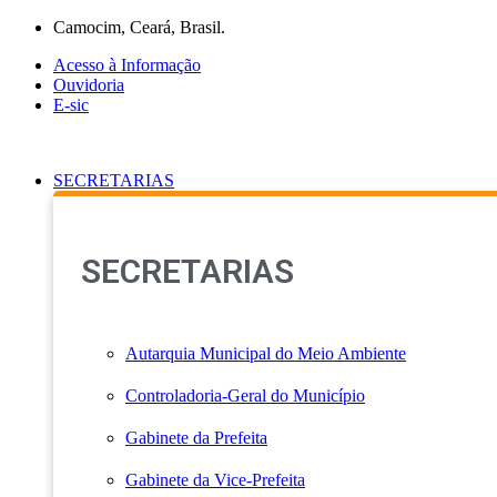
Ir
Camocim, Ceará, Brasil.
para
Acesso à Informação
o
Ouvidoria
conteúdo
E-sic
SECRETARIAS
SECRETARIAS
Autarquia Municipal do Meio Ambiente
Controladoria-Geral do Município
Gabinete da Prefeita
Gabinete da Vice-Prefeita