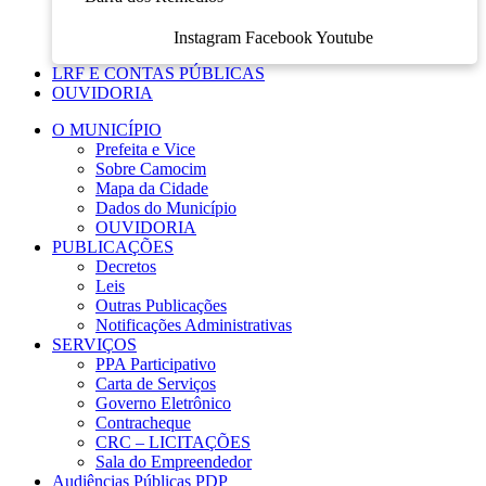
Instagram
Facebook
Youtube
LRF E CONTAS PÚBLICAS
OUVIDORIA
O MUNICÍPIO
Prefeita e Vice
Sobre Camocim
Mapa da Cidade
Dados do Município
OUVIDORIA
PUBLICAÇÕES
Decretos
Leis
Outras Publicações
Notificações Administrativas
SERVIÇOS
PPA Participativo
Carta de Serviços
Governo Eletrônico
Contracheque
CRC – LICITAÇÕES
Sala do Empreendedor
Audiências Públicas PDP