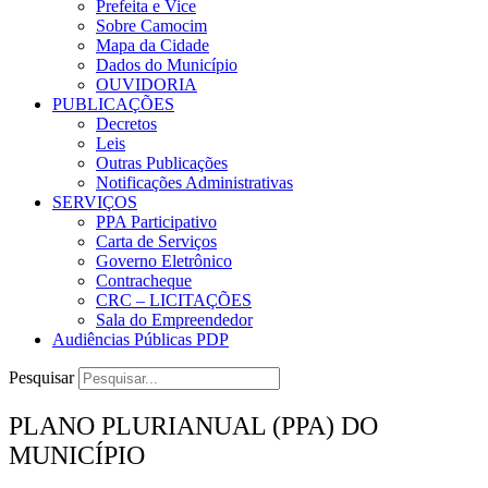
Prefeita e Vice
Sobre Camocim
Mapa da Cidade
Dados do Município
OUVIDORIA
PUBLICAÇÕES
Decretos
Leis
Outras Publicações
Notificações Administrativas
SERVIÇOS
PPA Participativo
Carta de Serviços
Governo Eletrônico
Contracheque
CRC – LICITAÇÕES
Sala do Empreendedor
Audiências Públicas PDP
Pesquisar
PLANO PLURIANUAL (PPA) DO
MUNICÍPIO