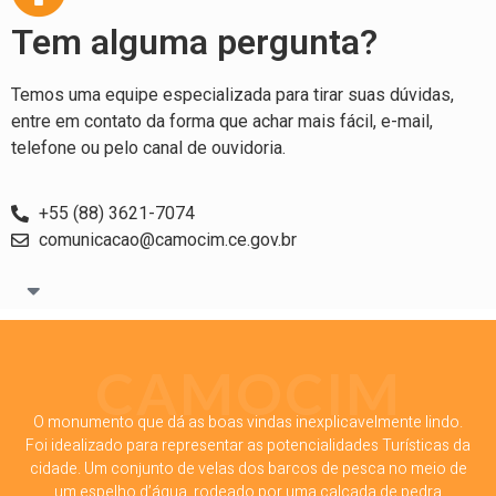
Tem alguma pergunta?
Temos uma equipe especializada para tirar suas dúvidas,
entre em contato da forma que achar mais fácil, e-mail,
telefone ou pelo canal de ouvidoria.
+55 (88) 3621-7074
comunicacao@camocim.ce.gov.br
CAMOCIM
O monumento que dá as boas vindas inexplicavelmente lindo.
Foi idealizado para representar as potencialidades Turísticas da
cidade. Um conjunto de velas dos barcos de pesca no meio de
um espelho d’água, rodeado por uma calçada de pedra