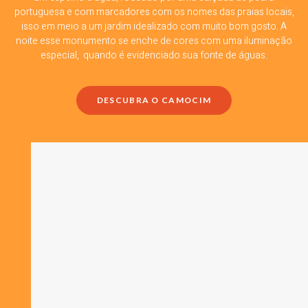
portuguesa e com marcadores com os nomes das praias locais,
isso em meio a um jardim idealizado com muito bom gosto. A
noite esse monumento se enche de cores com uma iluminação
especial, quando é evidenciado sua fonte de águas.
DESCUBRA O CAMOCIM