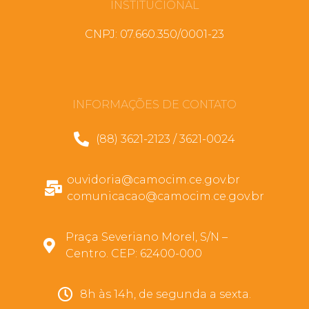
INSTITUCIONAL
CNPJ: 07.660.350/0001-23
INFORMAÇÕES DE CONTATO
(88) 3621-2123 / 3621-0024
ouvidoria@camocim.ce.gov.br
comunicacao@camocim.ce.gov.br
Praça Severiano Morel, S/N –
Centro. CEP: 62400-000
8h às 14h, de segunda a sexta.