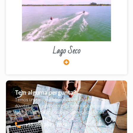
Lago Seco
Tem alguma pergunta?
Temos uma equipe especializada para tirar suas
dúvidas, entre em contato da forma que achar mais
fácil, e-mail, telefone ou pelo canal de ouvidoria.
+55 (88) 3621-7074