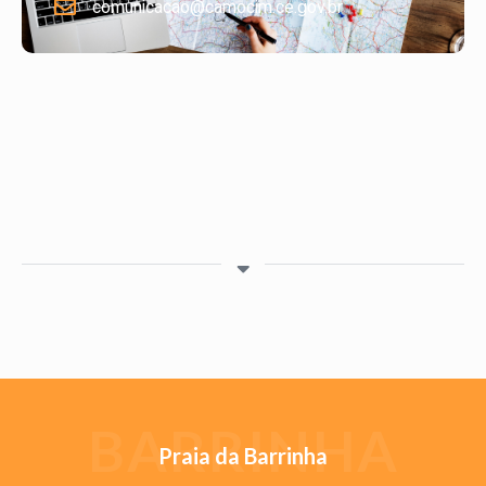
comunicacao@camocim.ce.gov.br
BARRINHA
Praia da Barrinha