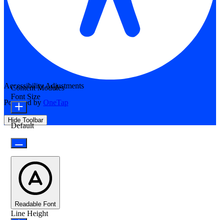
Accessibility Adjustments
Content Modules
Font Size
Powered by
OneTap
Hide Toolbar
Default
Readable Font
Line Height