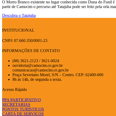
O Morro Branco existente no lugar conhecida como Duna do Funil é uma
partir de Camocim o percurso até Tatajuba pode ser feito pela orla m
Descubra o Tatajuba
INSTITUCIONAL
CNPJ: 07.660.350/0001-23
INFORMAÇÕES DE CONTATO
(88) 3621-2123 / 3621-0024
ouvidoria@camocim.ce.gov.br
comunicacao@camocim.ce.gov.br
Praça Severiano Morel, S/N – Centro. CEP: 62400-000
8h às 14h, de segunda a sexta.
Acesso Rápido
PPA PARTICIPATIVO
SECRETARIAS
PONTOS TURÍSTICOS
CARTA DE SERVIÇOS