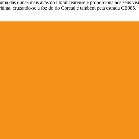
 das dunas mais altas do litoral cearense e proporciona aos seus visi
arítima, cruzando-se a foz do rio Coreaú e também pela estrada CE085.