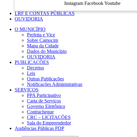
Instagram
Facebook
Youtube
LRF E CONTAS PÚBLICAS
OUVIDORIA
O MUNICÍPIO
Prefeita e Vice
Sobre Camocim
Mapa da Cidade
Dados do Município
OUVIDORIA
PUBLICAÇÕES
Decretos
Leis
Outras Publicações
Notificações Administrativas
SERVIÇOS
PPA Participativo
Carta de Serviços
Governo Eletrônico
Contracheque
CRC – LICITAÇÕES
Sala do Empreendedor
Audiências Públicas PDP