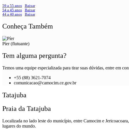
59 a 55 anos
Baixar
54 a 45 anos
Baixar
44 a 40 anos
Baixar
Conheça Também
Píer (flutuante)
Tem alguma pergunta?
Temos uma equipe especializada para tirar suas dúvidas, entre em cont
+55 (88) 3621-7074
comunicacao@camocim.ce.gov.br
Tatajuba
Praia da Tatajuba
Localizada no lado leste do município, entre Camocim e Jericoacoara, 
lugares do mundo.