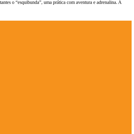
tantes o “esquibunda”, uma prática com aventura e adrenalina. A