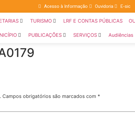
Acesso à Informação
Ouvidoria
E-sic
ETARIAS
TURISMO
LRF E CONTAS PÚBLICAS
OU
NICÍPIO
PUBLICAÇÕES
SERVIÇOS
Audiências
A0179
.
Campos obrigatórios são marcados com
*