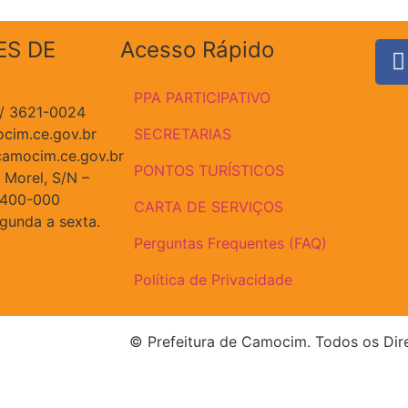
ES DE
Acesso Rápido
PPA PARTICIPATIVO
 / 3621-0024
cim.ce.gov.br
SECRETARIAS
amocim.ce.gov.br
PONTOS TURÍSTICOS
 Morel, S/N –
2400-000
CARTA DE SERVIÇOS
egunda a sexta.
Perguntas Frequentes (FAQ)
Política de Privacidade
© Prefeitura de Camocim. Todos os Dir