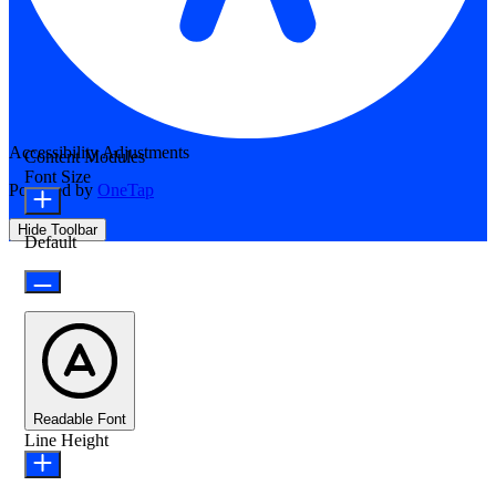
Accessibility Adjustments
Content Modules
Font Size
Powered by
OneTap
Hide Toolbar
Default
Readable Font
Line Height