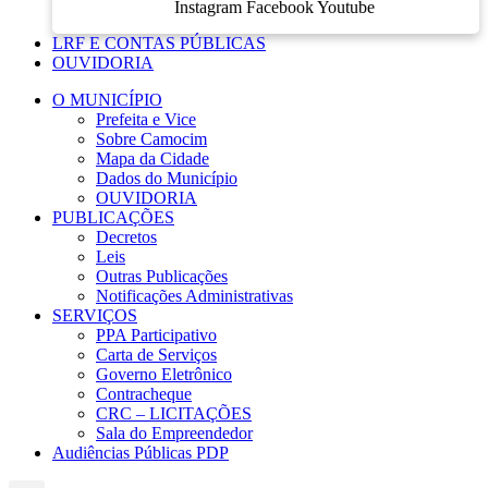
Instagram
Facebook
Youtube
LRF E CONTAS PÚBLICAS
OUVIDORIA
O MUNICÍPIO
Prefeita e Vice
Sobre Camocim
Mapa da Cidade
Dados do Município
OUVIDORIA
PUBLICAÇÕES
Decretos
Leis
Outras Publicações
Notificações Administrativas
SERVIÇOS
PPA Participativo
Carta de Serviços
Governo Eletrônico
Contracheque
CRC – LICITAÇÕES
Sala do Empreendedor
Audiências Públicas PDP