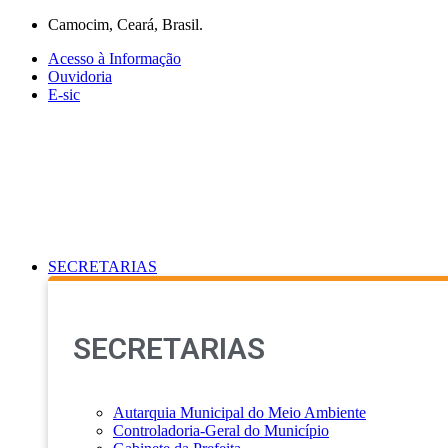
Ir
Camocim, Ceará, Brasil.
para
Acesso à Informação
o
Ouvidoria
conteúdo
E-sic
SECRETARIAS
SECRETARIAS
Autarquia Municipal do Meio Ambiente
Controladoria-Geral do Município