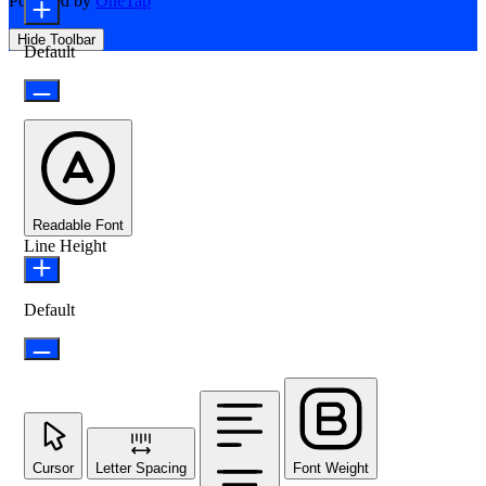
Powered by
OneTap
Hide Toolbar
Default
Readable Font
Line Height
Default
Cursor
Letter Spacing
Font Weight