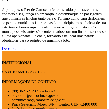
A princípio, o Píer de Camocim foi construído para trazer mais
conforto e segurança no embarque e desembarque de passageiros,
que utilizam as lanchas tanto para o Turismo como para deslocarem-
se para comunidades interioranas do município, mas a beleza de sua
estrutura o tornou rapidamente uma nova atração turística. Os
munícipes e visitantes são contemplados com um lindo nascer do sol
e uma apaixonante lua cheia, tornando este local uma parada
obrigatória para o registro de uma linda foto.
Descubra o Píer
INSTITUCIONAL
CNPJ: 07.660.350/0001-23
INFORMAÇÕES DE CONTATO
(88) 3621-2123 / 3621-0024
ouvidoria@camocim.ce.gov.br
comunicacao@camocim.ce.gov.br
Praça Severiano Morel, S/N – Centro. CEP: 62400-000
8h às 14h, de segunda a sexta.