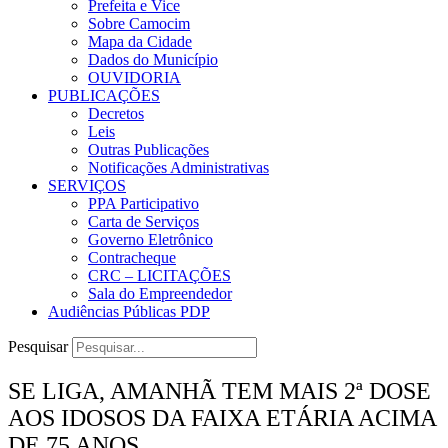
Prefeita e Vice
Sobre Camocim
Mapa da Cidade
Dados do Município
OUVIDORIA
PUBLICAÇÕES
Decretos
Leis
Outras Publicações
Notificações Administrativas
SERVIÇOS
PPA Participativo
Carta de Serviços
Governo Eletrônico
Contracheque
CRC – LICITAÇÕES
Sala do Empreendedor
Audiências Públicas PDP
Pesquisar
SE LIGA, AMANHÃ TEM MAIS 2ª DOSE
AOS IDOSOS DA FAIXA ETÁRIA ACIMA
DE 75 ANOS