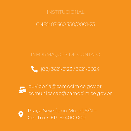
INSTITUCIONAL
CNPJ: 07.660.350/0001-23
INFORMAÇÕES DE CONTATO
(88) 3621-2123 / 3621-0024
ouvidoria@camocim.ce.gov.br
comunicacao@camocim.ce.gov.br
Praça Severiano Morel, S/N –
Centro. CEP: 62400-000