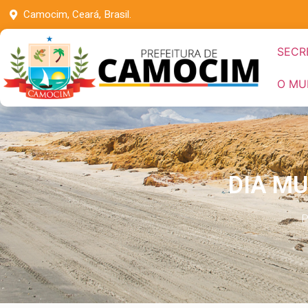
Camocim, Ceará, Brasil.
SECR
O MU
DIA MU
P