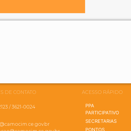
S DE CONTATO
ACESSO RÁPIDO
PPA
2123 / 3621-0024
PARTICIPATIVO
SECRETARIAS
a@camocim.ce.gov.br
PONTOS