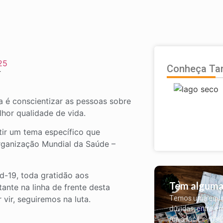
Conheça T
E
ta é conscientizar as pessoas sobre
hor qualidade de vida.
tir um tema específico que
rganização Mundial da Saúde –
-19, toda gratidão aos
Tem alguma
nte na linha de frente desta
Temos uma equipe
vir, seguiremos na luta.
dúvidas, entre e
mais fácil, e-mail