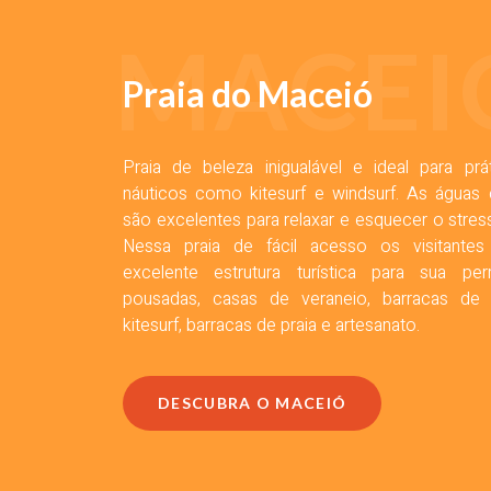
MACEI
Praia do Maceió
Praia de beleza inigualável e ideal para pr
náuticos como kitesurf e windsurf. As águas
são excelentes para relaxar e esquecer o stres
Nessa praia de fácil acesso os visitante
excelente estrutura turística para sua p
pousadas, casas de veraneio, barracas de 
kitesurf, barracas de praia e artesanato.
DESCUBRA O MACEIÓ