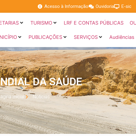
Acesso à Informação
Ouvidoria
E-sic
ETARIAS
TURISMO
LRF E CONTAS PÚBLICAS
OU
NICÍPIO
PUBLICAÇÕES
SERVIÇOS
Audiências
NDIAL DA SAÚDE
ágina Inicial
Notícias