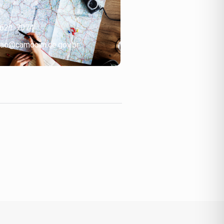
3621-7074
ao@camocim.ce.gov.br