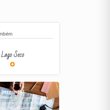
ambém
Lago Seco
 pergunta?
 especializada para tirar suas
m contato da forma que achar
, telefone ou pelo canal de