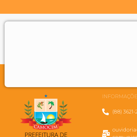
INFORMAÇÕE
(88) 3621-
ouvidori