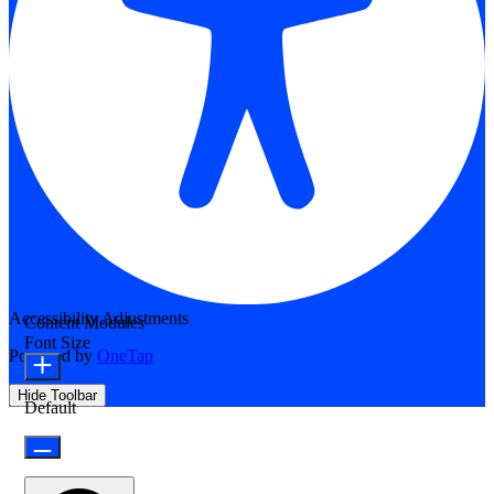
Accessibility Adjustments
Content Modules
Font Size
Powered by
OneTap
Hide Toolbar
Default