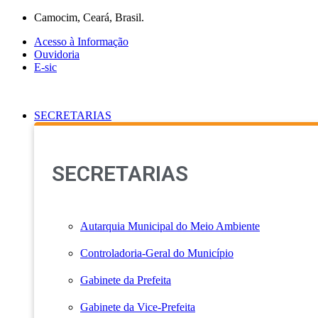
Ir
Camocim, Ceará, Brasil.
para
Acesso à Informação
o
Ouvidoria
conteúdo
E-sic
SECRETARIAS
SECRETARIAS
Autarquia Municipal do Meio Ambiente
Controladoria-Geral do Município
Gabinete da Prefeita
Gabinete da Vice-Prefeita