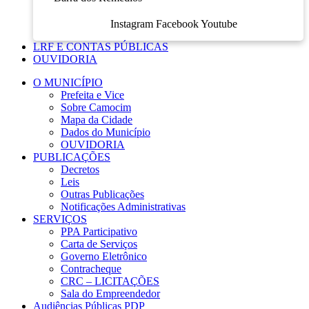
Instagram
Facebook
Youtube
LRF E CONTAS PÚBLICAS
OUVIDORIA
O MUNICÍPIO
Prefeita e Vice
Sobre Camocim
Mapa da Cidade
Dados do Município
OUVIDORIA
PUBLICAÇÕES
Decretos
Leis
Outras Publicações
Notificações Administrativas
SERVIÇOS
PPA Participativo
Carta de Serviços
Governo Eletrônico
Contracheque
CRC – LICITAÇÕES
Sala do Empreendedor
Audiências Públicas PDP