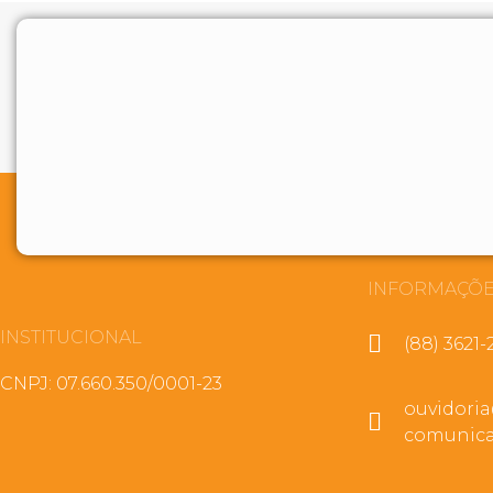
INFORMAÇÕE
INSTITUCIONAL
(88) 3621-
CNPJ: 07.660.350/0001-23
ouvidori
comunica