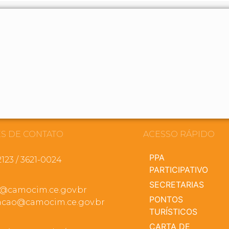
S DE CONTATO
ACESSO RÁPIDO
PPA
2123 / 3621-0024
PARTICIPATIVO
SECRETARIAS
a@camocim.ce.gov.br
PONTOS
cao@camocim.ce.gov.br
TURÍSTICOS
CARTA DE