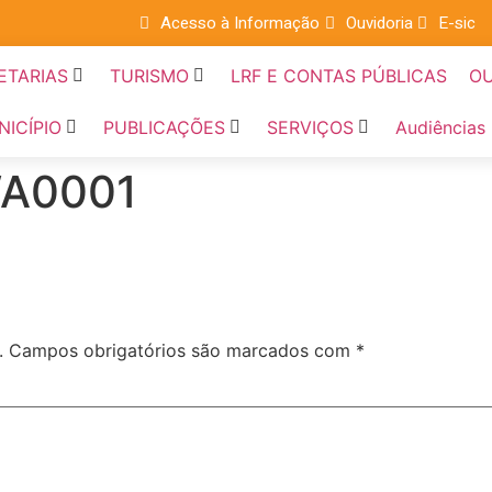
Acesso à Informação
Ouvidoria
E-sic
ETARIAS
TURISMO
LRF E CONTAS PÚBLICAS
OU
NICÍPIO
PUBLICAÇÕES
SERVIÇOS
Audiências
WA0001
.
Campos obrigatórios são marcados com
*