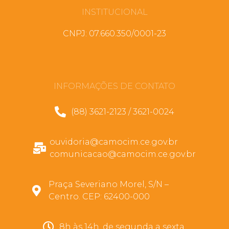
INSTITUCIONAL
CNPJ: 07.660.350/0001-23
INFORMAÇÕES DE CONTATO
(88) 3621-2123 / 3621-0024
ouvidoria@camocim.ce.gov.br
comunicacao@camocim.ce.gov.br
Praça Severiano Morel, S/N –
Centro. CEP: 62400-000
8h às 14h, de segunda a sexta.