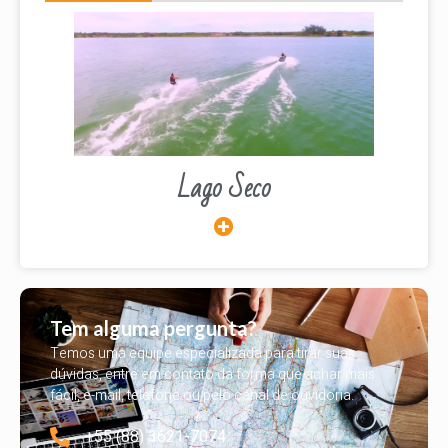
Lago Seco
Tem alguma pergunta?
Temos uma equipe especializada para tirar suas
dúvidas, entre em contato da forma que achar mais
fácil, e-mail, telefone ou pelo canal de ouvidoria.
+55 (88) 3621-7074