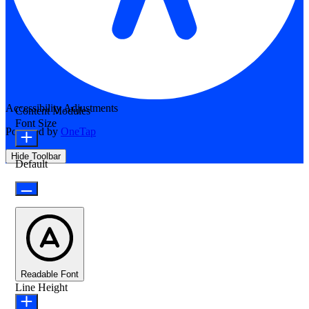
Accessibility Adjustments
Content Modules
Font Size
Powered by
OneTap
Hide Toolbar
Default
Readable Font
Line Height