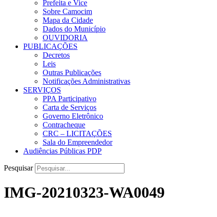
Prefeita e Vice
Sobre Camocim
Mapa da Cidade
Dados do Município
OUVIDORIA
PUBLICAÇÕES
Decretos
Leis
Outras Publicações
Notificações Administrativas
SERVIÇOS
PPA Participativo
Carta de Serviços
Governo Eletrônico
Contracheque
CRC – LICITAÇÕES
Sala do Empreendedor
Audiências Públicas PDP
Pesquisar
IMG-20210323-WA0049