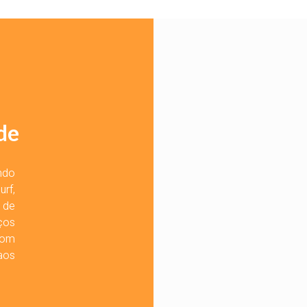
de
ndo
rf,
 de
ços
com
 aos