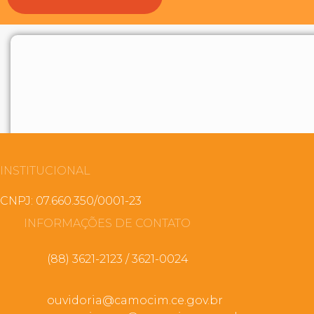
INSTITUCIONAL
CNPJ: 07.660.350/0001-23
INFORMAÇÕES DE CONTATO
(88) 3621-2123 / 3621-0024
ouvidoria@camocim.ce.gov.br