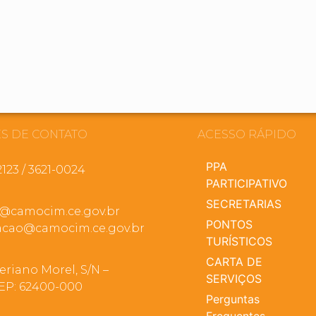
S DE CONTATO
ACESSO RÁPIDO
PPA
2123 / 3621-0024
PARTICIPATIVO
SECRETARIAS
a@camocim.ce.gov.br
PONTOS
cao@camocim.ce.gov.br
TURÍSTICOS
CARTA DE
eriano Morel, S/N –
SERVIÇOS
EP: 62400-000
Perguntas
Frequentes