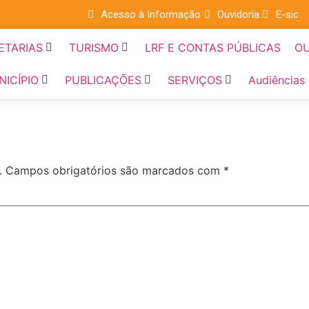
Acesso à Informação
Ouvidoria
E-sic
ETARIAS
TURISMO
LRF E CONTAS PÚBLICAS
OU
NICÍPIO
PUBLICAÇÕES
SERVIÇOS
Audiências
.
Campos obrigatórios são marcados com
*