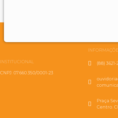
INFORMAÇÕE
INSTITUCIONAL
(88) 3621-
CNPJ: 07.660.350/0001-23
ouvidori
comunica
Praça Sev
Centro. C