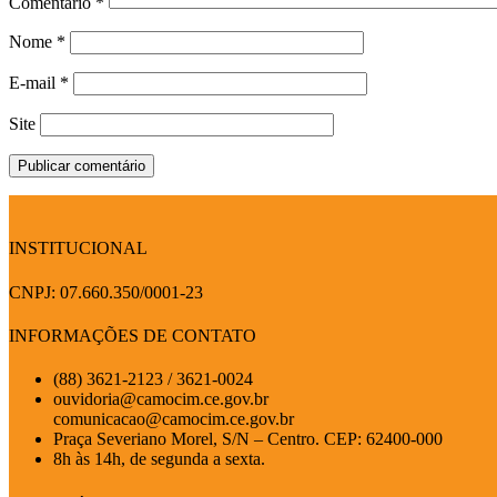
Comentário
*
Nome
*
E-mail
*
Site
INSTITUCIONAL
CNPJ: 07.660.350/0001-23
INFORMAÇÕES DE CONTATO
(88) 3621-2123 / 3621-0024
ouvidoria@camocim.ce.gov.br
comunicacao@camocim.ce.gov.br
Praça Severiano Morel, S/N – Centro. CEP: 62400-000
8h às 14h, de segunda a sexta.